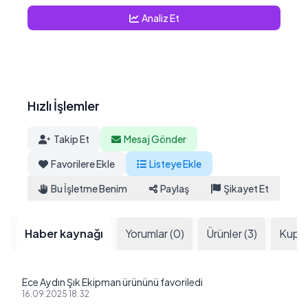
Analiz Et
Hızlı İşlemler
Takip Et
Mesaj Gönder
Favorilere Ekle
Listeye Ekle
Bu İşletme Benim
Paylaş
Şikayet Et
Haber kaynağı
Yorumlar (0)
Ürünler (3)
Kupon
Ece Aydın Şık Ekipman ürününü favoriledi
16.09.2025 18:32