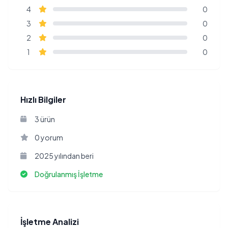
4
0
3
0
2
0
1
0
Hızlı Bilgiler
3 ürün
0 yorum
2025 yılından beri
Doğrulanmış İşletme
İşletme Analizi