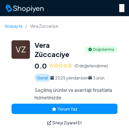
Menü
Anasayfa
/
Vera Züccaciye
Vera
Doğrulanmış
Züccaciye
0.0
(0 değerlendirme)
Genel
2025 yılından beri
3 ürün
Seçilmiş ürünler ve avantajlı fırsatlarla
hizmetinizde.
Yorum Yaz
Siteyi Ziyaret Et