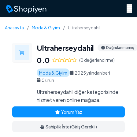
Menü
Anasayfa
/
Moda & Giyim
/
Ultraherseydahil
Ultraherseydahil
Doğrulanmamış
0.0
(0 değerlendirme)
Moda & Giyim
2025 yılından beri
0 ürün
Ultraherseydahil diğer kategorisinde
hizmet veren online mağaza.
Yorum Yaz
Sahiplik İste (Giriş Gerekli)