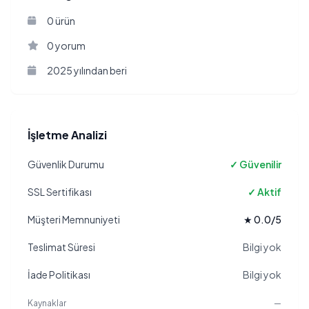
0 ürün
0 yorum
2025 yılından beri
İşletme Analizi
Güvenlik Durumu
✓ Güvenilir
SSL Sertifikası
✓ Aktif
Müşteri Memnuniyeti
★ 0.0/5
Teslimat Süresi
Bilgi yok
İade Politikası
Bilgi yok
Kaynaklar
—