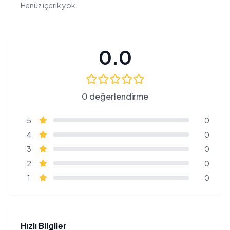
Henüz içerik yok.
0.0
0 değerlendirme
5
0
4
0
3
0
2
0
1
0
Hızlı Bilgiler