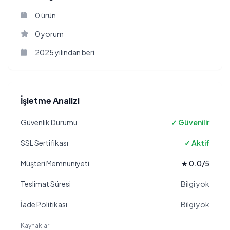
0 ürün
0 yorum
2025 yılından beri
İşletme Analizi
Güvenlik Durumu
✓ Güvenilir
SSL Sertifikası
✓ Aktif
Müşteri Memnuniyeti
★ 0.0/5
Teslimat Süresi
Bilgi yok
İade Politikası
Bilgi yok
Kaynaklar
—