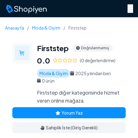
Menü
Anasayfa
/
Moda & Giyim
/
Firststep
Firststep
Doğrulanmamış
0.0
(0 değerlendirme)
Moda & Giyim
2025 yılından beri
0 ürün
Firststep diğer kategorisinde hizmet
veren online mağaza.
Yorum Yaz
Sahiplik İste (Giriş Gerekli)