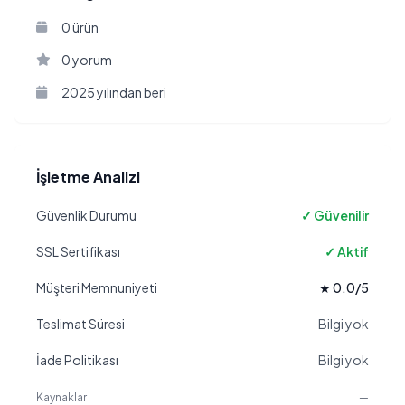
0 ürün
0 yorum
2025 yılından beri
İşletme Analizi
Güvenlik Durumu
✓ Güvenilir
SSL Sertifikası
✓ Aktif
Müşteri Memnuniyeti
★ 0.0/5
Teslimat Süresi
Bilgi yok
İade Politikası
Bilgi yok
Kaynaklar
—