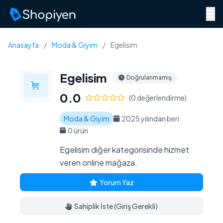
Menü
Anasayfa
/
Moda & Giyim
/
Egelisim
Egelisim
Doğrulanmamış
0.0
(0 değerlendirme)
Moda & Giyim
2025 yılından beri
0 ürün
Egelisim diğer kategorisinde hizmet
veren online mağaza.
Yorum Yaz
Sahiplik İste (Giriş Gerekli)