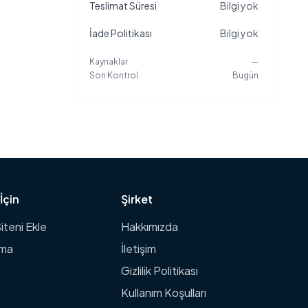
Teslimat Süresi
Bilgi yok
İade Politikası
Bilgi yok
Kaynaklar
—
Son Kontrol
Bugün
İçin
Şirket
iteni Ekle
Hakkımızda
rma
İletişim
Gizlilik Politikası
Kullanım Koşulları