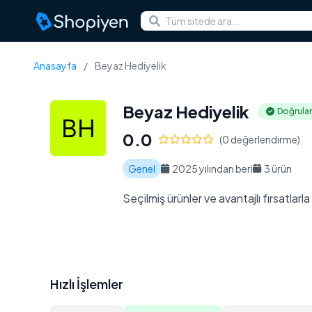
Anasayfa
/
Beyaz Hediyelik
Beyaz Hediyelik
Doğrula
0.0
(0 değerlendirme)
Genel
2025 yılından beri
3 ürün
Seçilmiş ürünler ve avantajlı fırsatlarl
Hızlı İşlemler