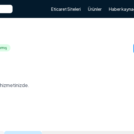
Eticaret Siteleri
Ürünler
Haber kayna
nmış
a hizmetinizde.