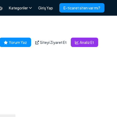
ğı
Kategoriler
Giriş Yap
E-ticaret siten var mı?
Yorum Yaz
Siteyi Ziyaret Et
Analiz Et