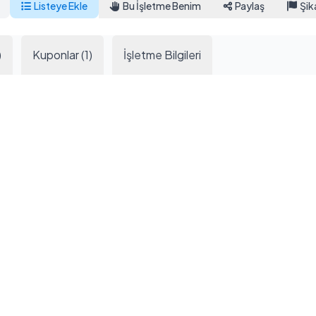
Listeye Ekle
Bu İşletme Benim
Paylaş
Şik
)
Kuponlar (1)
İşletme Bilgileri