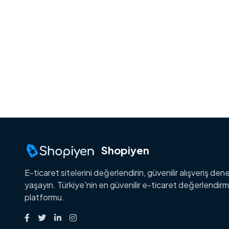
Shopiyen
E-ticaret sitelerini değerlendirin, güvenilir alışveriş den
yaşayın. Türkiye'nin en güvenilir e-ticaret değerlendir
platformu.