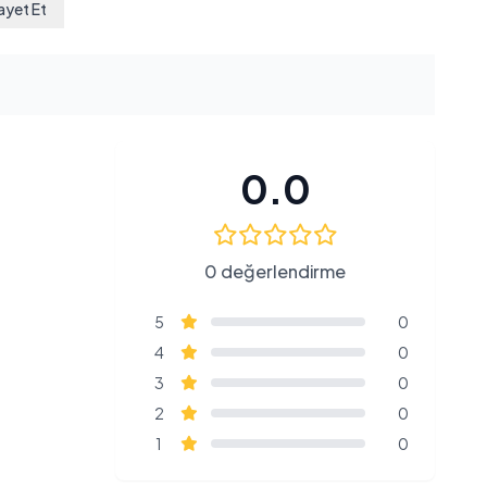
ayet Et
0.0
0 değerlendirme
5
0
4
0
3
0
2
0
1
0