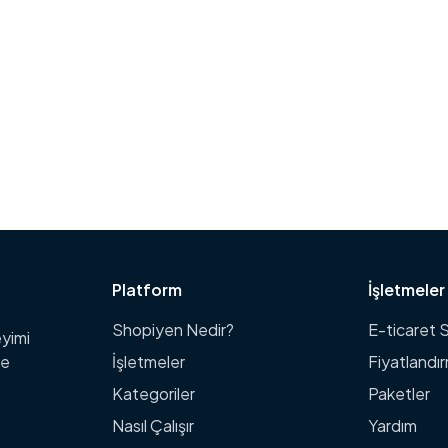
Platform
İşletmeler 
Shopiyen Nedir?
E-ticaret S
eyimi
me
İşletmeler
Fiyatlandı
Kategoriler
Paketler
Nasıl Çalışır
Yardım