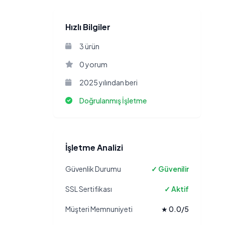
Hızlı Bilgiler
3 ürün
0 yorum
2025 yılından beri
Doğrulanmış İşletme
İşletme Analizi
Güvenlik Durumu
✓ Güvenilir
SSL Sertifikası
✓ Aktif
Müşteri Memnuniyeti
★ 0.0/5