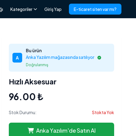
ğı
Kategoriler
Giriş Yap
E-ticaret siten var mı?
Bu ürün
Anka Yazılım mağazasında satılıyor
A
Doğrulanmış
Hızlı Aksesuar
96.00 ₺
Stok Durumu:
Stokta Yok
Anka Yazılım'de Satın Al