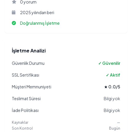
0 yorum
2025 yılından beri
Doğrulanmış İşletme
İşletme Analizi
Güvenlik Durumu
✓ Güvenilir
SSL Sertifikası
✓ Aktif
Müşteri Memnuniyeti
★ 0.0/5
Teslimat Süresi
Bilgi yok
İade Politikası
Bilgi yok
Kaynaklar
—
Son Kontrol
Bugün