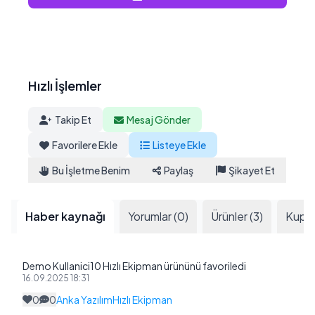
Hızlı İşlemler
Takip Et
Mesaj Gönder
Favorilere Ekle
Listeye Ekle
Bu İşletme Benim
Paylaş
Şikayet Et
Haber kaynağı
Yorumlar (0)
Ürünler (3)
Kupon
Demo Kullanici10 Hızlı Ekipman ürününü favoriledi
16.09.2025 18:31
0
0
Anka Yazılım
Hızlı Ekipman