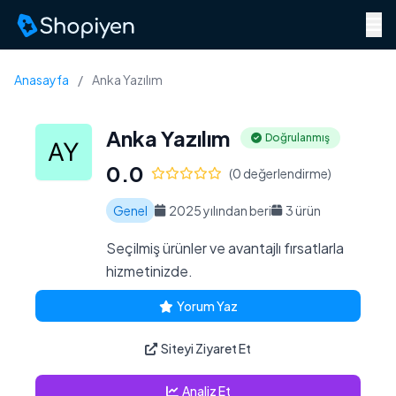
Menü
Anasayfa
/
Anka Yazılım
Anka Yazılım
Doğrulanmış
0.0
(0 değerlendirme)
Genel
2025 yılından beri
3 ürün
Seçilmiş ürünler ve avantajlı fırsatlarla
hizmetinizde.
Yorum Yaz
Siteyi Ziyaret Et
Analiz Et