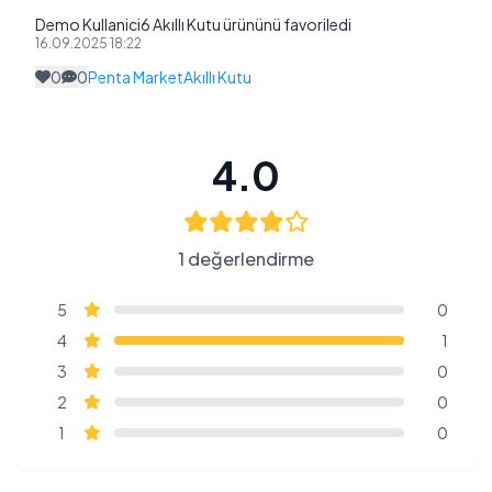
Demo Kullanici6 Akıllı Kutu ürününü favoriledi
16.09.2025 18:22
0
0
Penta Market
Akıllı Kutu
4.0
1 değerlendirme
5
0
4
1
3
0
2
0
1
0