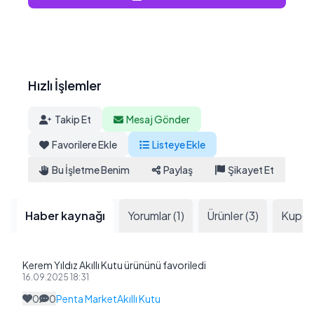
Hızlı İşlemler
Takip Et
Mesaj Gönder
Favorilere Ekle
Listeye Ekle
Bu İşletme Benim
Paylaş
Şikayet Et
Haber kaynağı
Yorumlar (1)
Ürünler (3)
Kuponl
Kerem Yıldız Akıllı Kutu ürününü favoriledi
16.09.2025 18:31
0
0
Penta Market
Akıllı Kutu