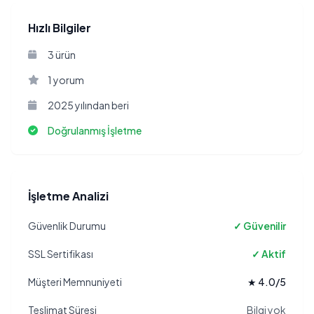
Hızlı Bilgiler
3 ürün
1 yorum
2025 yılından beri
Doğrulanmış İşletme
İşletme Analizi
Güvenlik Durumu
✓ Güvenilir
SSL Sertifikası
✓ Aktif
Müşteri Memnuniyeti
★ 4.0/5
Teslimat Süresi
Bilgi yok