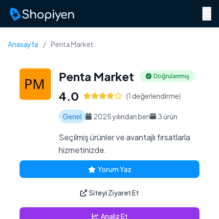
Menü
Anasayfa
/
Penta Market
Penta Market
Doğrulanmış
4.0
(1 değerlendirme)
Genel
2025 yılından beri
3 ürün
Seçilmiş ürünler ve avantajlı fırsatlarla
hizmetinizde.
Yorum Yaz
Siteyi Ziyaret Et
Analiz Et